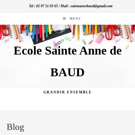
Skip
Tel : 02 97 51 03 65 / Mail : sainteannebaud@gmail.com
to
content
MENU
Ecole Sainte Anne de
BAUD
GRANDIR ENSEMBLE
Blog