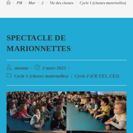
>
PM
>
Mar
>
2
>
Vie des classes
>
Cycle 1 (classes maternelles)
>
SPECTACLE DE
MARIONNETTES
Auteur/autrice
Post
steanne
2 mars 2025
de
published:
Post
Cycle 1 (classes maternelles)
/
Cycle 2 (CP, CE1, CE2)
la
category:
publication :