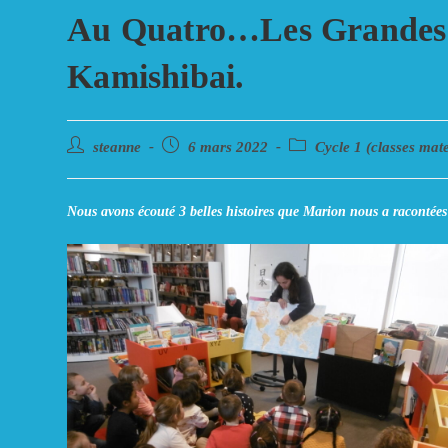
Au Quatro…Les Grandes S
Kamishibai.
Auteur/autrice
Post
Post
steanne
6 mars 2022
Cycle 1 (classes mate
de
published:
category:
la
publication :
Nous avons écouté 3 belles histoires que Marion nous a racontées p