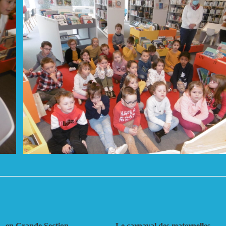
r…en Grande Section …
Le carnaval des maternelles