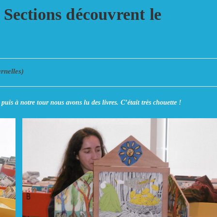
ections découvrent le
rnelles)
uis à notre tour nous avons lu des livres. C’était très chouette !