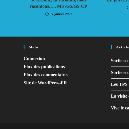
racontons….. MS /GS/GS-CP
11 janvier 2021
Méta
Articl
Connexion
Sortie sc
Flux des publications
Sortie sc
Flux des commentaires
Site de WordPress-FR
Les TPS-P
La visite
Vive le c