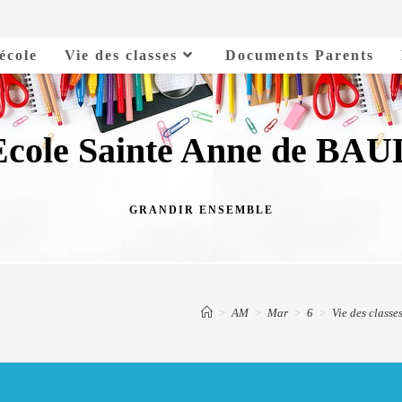
’école
Vie des classes
Documents Parents
Ecole Sainte Anne de BAU
GRANDIR ENSEMBLE
>
AM
>
Mar
>
6
>
Vie des classe