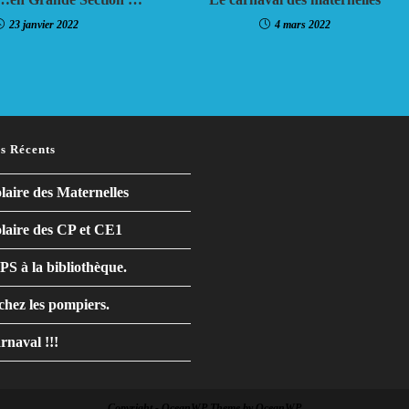
23 janvier 2022
4 mars 2022
es Récents
olaire des Maternelles
olaire des CP et CE1
S à la bibliothèque.
 chez les pompiers.
arnaval !!!
Copyright - OceanWP Theme by OceanWP