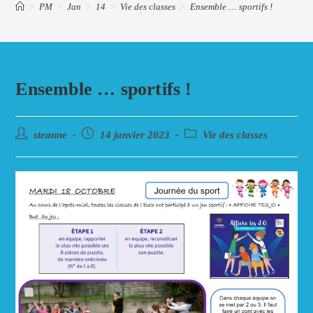
>
PM
>
Jan
>
14
>
Vie des classes
>
Ensemble … sportifs !
Ensemble … sportifs !
Auteur/autrice
Post
Post
steanne
14 janvier 2023
Vie des classes
de
published:
category:
la
publication :