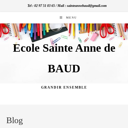
Skip
Tel : 02 97 51 03 65 / Mail : sainteannebaud@gmail.com
to
content
MENU
Ecole Sainte Anne de
BAUD
GRANDIR ENSEMBLE
Blog