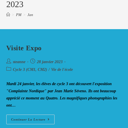
2023
>
PM
>
Jan
Visite Expo
Auteur/autrice
Post
steanne
28 janvier 2023
de
published:
Post
Cycle 3 (CM1, CM2)
/
Vie de l'école
la
category:
publication :
Mardi 24 janvier, les élèves de cycle 3 ont découvert l'exposition
"Complainte Nordique" par Jean Marie Séveno. Ils ont beaucoup
apprécié ce moment au Quatro. Les magnifiques photographies les
ont…
Visite
Continuer La Lecture
Expo