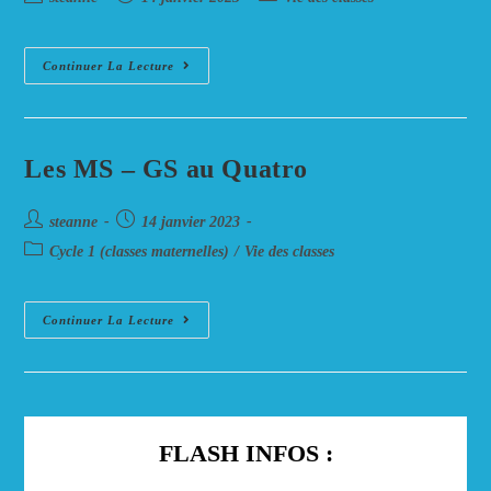
de
published:
category:
la
publication :
Ensemble
Continuer La Lecture
…
Sportifs
!
Les MS – GS au Quatro
Auteur/autrice
Post
steanne
14 janvier 2023
de
published:
Post
Cycle 1 (classes maternelles)
/
Vie des classes
la
category:
publication :
Les
Continuer La Lecture
MS
–
GS
Au
Quatro
FLASH INFOS :