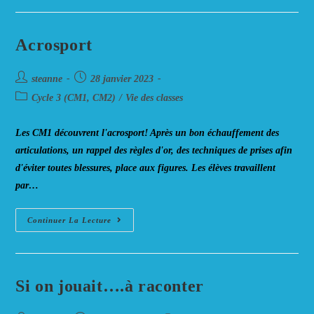
Acrosport
Auteur/autrice
Post
steanne
28 janvier 2023
de
published:
Post
Cycle 3 (CM1, CM2)
/
Vie des classes
la
category:
publication :
Les CM1 découvrent l'acrosport! Après un bon échauffement des
articulations, un rappel des règles d'or, des techniques de prises afin
d'éviter toutes blessures, place aux figures. Les élèves travaillent
par…
Acrosport
Continuer La Lecture
Si on jouait….à raconter