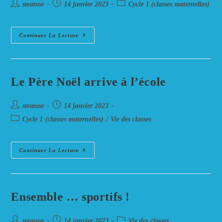
Auteur/autrice
Post
Post
steanne
14 janvier 2023
Cycle 1 (classes maternelles)
de
published:
category:
la
publication :
Si
Continuer La Lecture
On
Jouait….à
Raconter
Le Père Noël arrive à l’école
Auteur/autrice
Post
steanne
14 janvier 2023
de
published:
Post
Cycle 1 (classes maternelles)
/
Vie des classes
la
category:
publication :
Le
Continuer La Lecture
Père
Noël
Arrive
À
L’école
Ensemble … sportifs !
Auteur/autrice
Post
Post
steanne
14 janvier 2023
Vie des classes