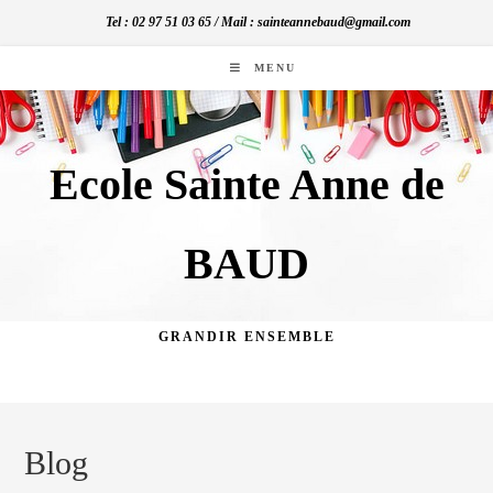
Skip
Tel : 02 97 51 03 65 / Mail : sainteannebaud@gmail.com
to
content
MENU
Ecole Sainte Anne de
BAUD
GRANDIR ENSEMBLE
Blog