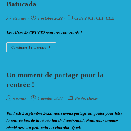
CE1
Batucada
Auteur/autrice
Post
Post
steanne
1 octobre 2022
Cycle 2 (CP, CE1, CE2)
de
published:
category:
la
Les élèves de CE1/CE2 sont très concentrés !
publication :
Batucada
Continuer La Lecture
Un moment de partage pour la
rentrée !
Auteur/autrice
Post
Post
steanne
1 octobre 2022
Vie des classes
de
published:
category:
la
Vendredi 2 septembre 2022, nous avons partagé un goûter pour fêter
publication :
la rentrée lors de la récréation de l'après-midi. Nous nous sommes
régalé avec un petit pain au chocolat. Quels…