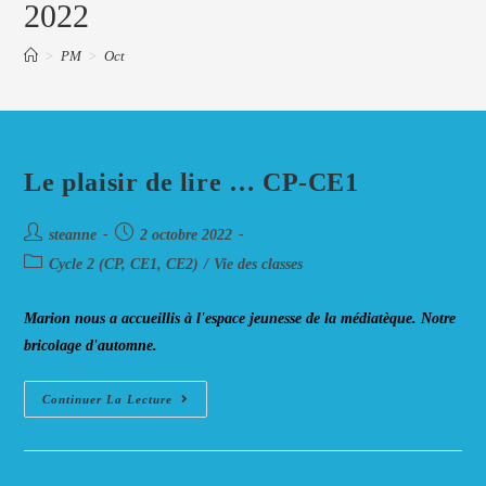
2022
>
PM
>
Oct
Le plaisir de lire … CP-CE1
Auteur/autrice
Post
steanne
2 octobre 2022
de
published:
Post
Cycle 2 (CP, CE1, CE2)
/
Vie des classes
la
category:
publication :
Marion nous a accueillis à l'espace jeunesse de la médiatèque. Notre
bricolage d'automne.
Le
Continuer La Lecture
Plaisir
De
Lire
…
CP-