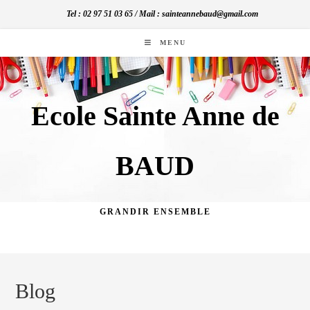
Skip
Tel : 02 97 51 03 65 / Mail : sainteannebaud@gmail.com
to
content
MENU
Ecole Sainte Anne de
BAUD
GRANDIR ENSEMBLE
Blog