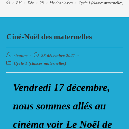
>
PM
>
Déc
>
28
>
Vie des classes
>
Cycle 1 (classes maternelles)
>
Ciné-Noël des maternelles
Auteur/autrice
Post
steanne
28 décembre 2021
de
published:
Post
Cycle 1 (classes maternelles)
la
category:
publication :
Vendredi 17 décembre,
nous sommes allés au
cinéma voir Le Noël de