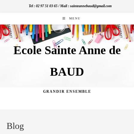
Skip
Tel : 02 97 51 03 65 / Mail : sainteannebaud@gmail.com
to
content
MENU
Ecole Sainte Anne de
BAUD
GRANDIR ENSEMBLE
Blog