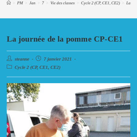
>
PM
>
Jan
>
7
>
Vie des classes
>
Cycle 2 (CP, CE1, CE2)
>
La jo
La journée de la pomme CP-CE1
Auteur/autrice
Post
steanne
7 janvier 2021
de
published:
Post
Cycle 2 (CP, CE1, CE2)
la
category:
publication :