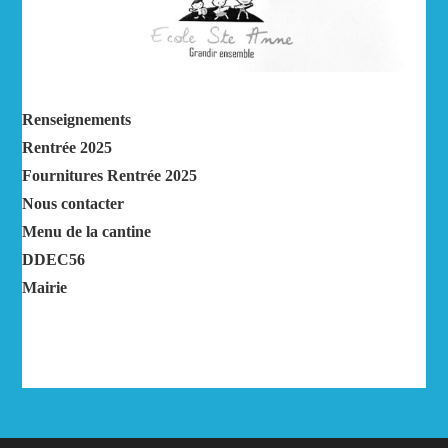
Renseignements
Rentrée 2025
Fournitures Rentrée 2025
Nous contacter
Menu de la cantine
DDEC56
Mairie