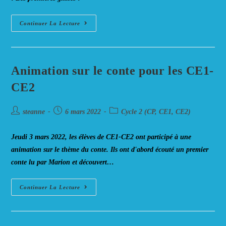
Lundi
Continuer La Lecture
7
Mars,
Découverte
D’un
Village
De
Animation sur le conte pour les CE1-
Montagne:
CADEAC
CE2
Auteur/autrice
Post
Post
steanne
6 mars 2022
Cycle 2 (CP, CE1, CE2)
de
published:
category:
la
Jeudi 3 mars 2022, les élèves de CE1-CE2 ont participé à une
publication :
animation sur le thème du conte. Ils ont d'abord écouté un premier
conte lu par Marion et découvert…
Animation
Continuer La Lecture
Sur
Le
Conte
Pour
Les