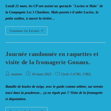
la
Lundi 21 mars, les CP ont assisté au spectacle "Lucine et Malo" de
publication :
la Compagnie Les 3 Chardons. Malo pourra t-il aider Lucine, la
petite ondine, à sauver la rivière…
Lucine
Continuer La Lecture
Et
Malo
Journée randonnée en raquettes et
visite de la fromagerie Gouaux.
Auteur/autrice
Post
Post
steanne
10 mars 2022
Cycle 3 (CM1, CM2)
de
published:
category:
la
Bataille de boules de neige, avec le guide comme arbitre, sur terrain
publication :
tracé dans la poudreuse... ça ne rigole pas !! Visite de la fromagerie
et dégustation.