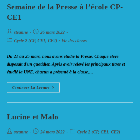
Semaine de la Presse à l’école CP-
CE1
Auteur/autrice
Post
steanne
26 mars 2022
de
published:
Post
Cycle 2 (CP, CE1, CE2)
/
Vie des classes
la
category:
publication :
Du 21 au 25 mars, nous avons étudié la Presse. Chaque élève
disposait d'un quotidien.Après avoir relevé les principaux titres et
étudié la UNE, chacun a présenté à la classe,…
Semaine
Continuer La Lecture
De
La
Presse
À
L’école
CP-
Lucine et Malo
CE1
Auteur/autrice
Post
Post
steanne
24 mars 2022
Cycle 2 (CP, CE1, CE2)
de
published:
category: