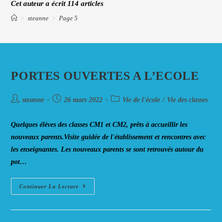
Cet auteur a écrit 114 articles
>
steanne
>
Page 5
PORTES OUVERTES A L’ECOLE
Auteur/autrice
Post
Post
steanne
26 mars 2022
Vie de l'école
/
Vie des classes
de
published:
category:
la
Quelques élèves des classes CM1 et CM2, prêts à accueillir les
publication :
nouveaux parents.Visite guidée de l'établissement et rencontres avec
les enseignantes. Les nouveaux parents se sont retrouvés autour du
pot…
PORTES
Continuer La Lecture
OUVERTES
A
L’ECOLE