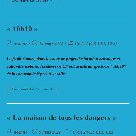
Journée
Continuer La Lecture
Randonnée
En
Raquettes
Et
Visite
De
« 10h10 »
La
Fromagerie
Gouaux.
Auteur/autrice
Post
Post
steanne
10 mars 2022
Cycle 2 (CP, CE1, CE2)
de
published:
category:
la
Le jeudi 3 mars, dans le cadre de projet d'éducation artistique et
publication :
culturelle scolaire, les élèves de CP ont assisté au spectacle "10h10"
de la compagnie Nyash à la salle…
« 10h10 »
Continuer La Lecture
« La maison de tous les dangers »
Auteur/autrice
Post
Post
steanne
9 mars 2022
Cycle 2 (CP, CE1, CE2)