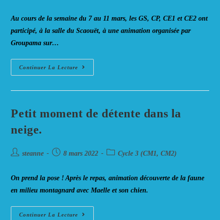
de
published:
category:
la
Au cours de la semaine du 7 au 11 mars, les GS, CP, CE1 et CE2 ont
publication :
participé, à la salle du Scaouët, à une animation organisée par
Groupama sur…
« La
Continuer La Lecture
Maison
De
Tous
Les
Dangers »
Petit moment de détente dans la
neige.
Auteur/autrice
Post
Post
steanne
8 mars 2022
Cycle 3 (CM1, CM2)
de
published:
category:
la
On prend la pose ! Après le repas, animation découverte de la faune
publication :
en milieu montagnard avec Maelle et son chien.
Petit
Continuer La Lecture