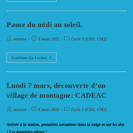
Moment
De
Détente
Dans
La
Neige.
Pause du midi au soleil.
Auteur/autrice
Post
Post
steanne
8 mars 2022
Cycle 3 (CM1, CM2)
de
published:
category:
la
publication :
Pause
Continuer La Lecture
Du
Midi
Au
Soleil.
Lundi 7 mars, découverte d’un
village de montagne: CADEAC
Auteur/autrice
Post
Post
steanne
8 mars 2022
Cycle 3 (CM1, CM2)
de
published:
category:
la
Arrivée à la station, premières sensations dans la neige et sur les skis
publication :
! Les premières glisses !